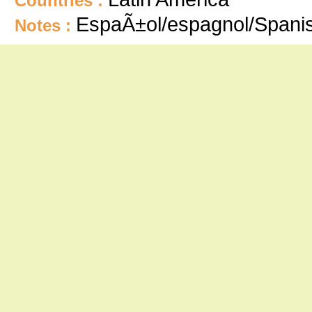
Countries :
EspaÃ±ol/espagnol/Spani
Notes :