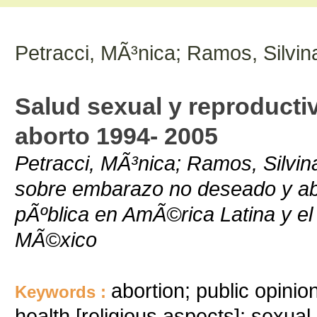
Petracci, MÃ³nica; Ramos, Silvin
Salud sexual y reproducti
aborto 1994- 2005
Petracci, MÃ³nica; Ramos, Silvina
sobre embarazo no deseado y abo
pÃºblica en AmÃ©rica Latina y el
MÃ©xico
abortion; public opinio
Keywords :
health [religious aspects]; sexual