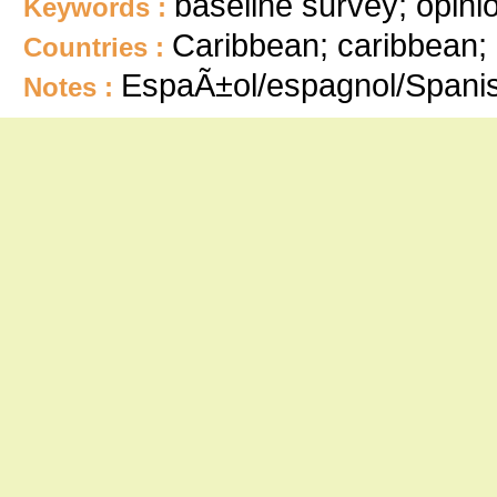
baseline survey; opini
Keywords :
Caribbean; caribbean; 
Countries :
EspaÃ±ol/espagnol/Spani
Notes :