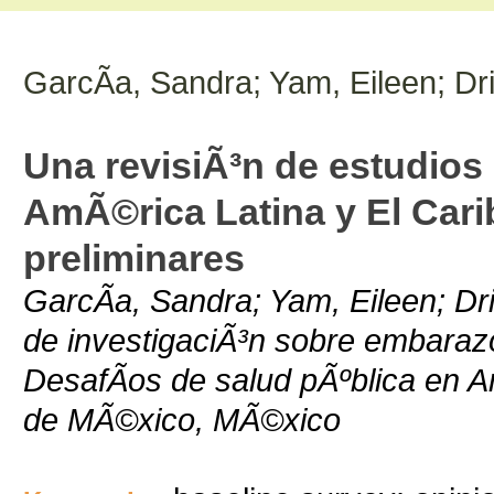
GarcÃ­a, Sandra; Yam, Eileen; Dri
Una revisiÃ³n de estudios
AmÃ©rica Latina y El Cari
preliminares
GarcÃ­a, Sandra; Yam, Eileen; Dri
de investigaciÃ³n sobre embaraz
DesafÃ­os de salud pÃºblica en A
de MÃ©xico, MÃ©xico