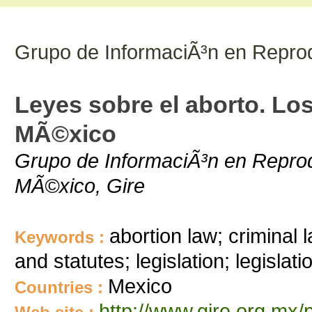
Grupo de InformaciÃ³n en Repro
Leyes sobre el aborto. Lo
MÃ©xico
Grupo de InformaciÃ³n en Reprod
MÃ©xico, Gire
abortion law; criminal 
Keywords :
and statutes; legislation; legislat
Mexico
Countries :
http://www.gire.org.mx/