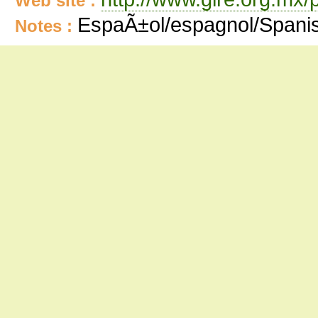
Web site :
EspaÃ±ol/espagnol/Spani
Notes :