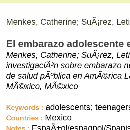
Menkes, Catherine; SuÃ¡rez, Leti
El embarazo adolescente
Menkes, Catherine; SuÃ¡rez, Letic
investigaciÃ³n sobre embarazo n
de salud pÃºblica en AmÃ©rica La
MÃ©xico, MÃ©xico
adolescents; teenage
Keywords :
Mexico
Countries :
EspaÃ±ol/espagnol/Spani
Notes :