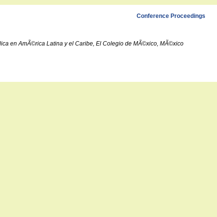
Conference Proceedings
ºblica en AmÃ©rica Latina y el Caribe, El Colegio de MÃ©xico, MÃ©xico