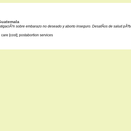
 Guatemala
investigaciÃ³n sobre embarazo no deseado y aborto inseguro. DesafÃ­os de salud pÃ
 care [cost]; postabortion services