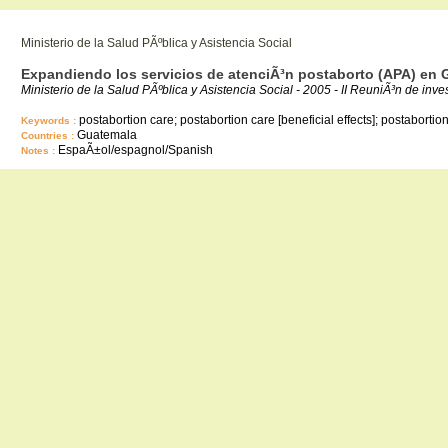
Ministerio de la Salud PÃºblica y Asistencia Social
Expandiendo los servicios de atenciÃ³n postaborto (APA) en
Ministerio de la Salud PÃºblica y Asistencia Social - 2005 - II ReuniÃ³n de 
postabortion care; postabortion care [beneficial effects]; postabortion
Keywords :
Guatemala
Countries :
EspaÃ±ol/espagnol/Spanish
Notes :