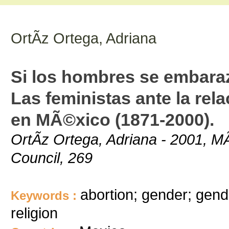
OrtÃ­z Ortega, Adriana
Si los hombres se embaraz
Las feministas ante la rela
en MÃ©xico (1871-2000).
OrtÃ­z Ortega, Adriana - 2001, M
Council, 269
abortion; gender; gend
Keywords :
religion