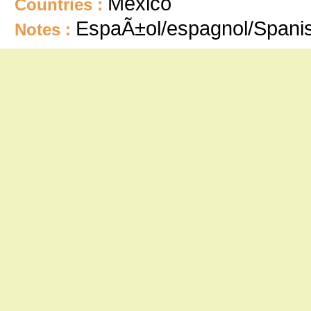
Mexico
Countries :
EspaÃ±ol/espagnol/Spani
Notes :