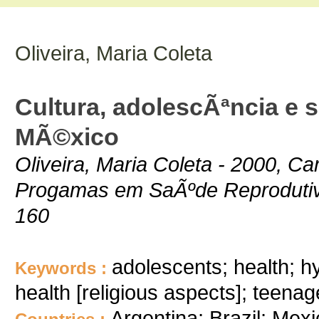
Oliveira, Maria Coleta
Cultura, adolescÃªncia e s
MÃ©xico
Oliveira, Maria Coleta - 2000, C
Progamas em SaÃºde Reprodutiva
160
adolescents; health; h
Keywords :
health [religious aspects]; teenag
Argentina; Brazil; Mex