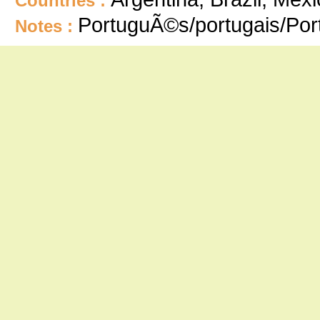
Countries :
PortuguÃ©s/portugais/Po
Notes :