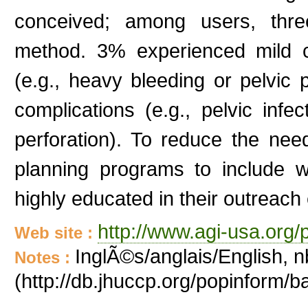
conceived; among users, three
method. 3% experienced mild c
(e.g., heavy bleeding or pelvic
complications (e.g., pelvic inf
perforation). To reduce the need 
planning programs to include
highly educated in their outreach e
http://www.agi-usa.org/
Web site :
InglÃ©s/anglais/English, n
Notes :
(http://db.jhuccp.org/popinform/b