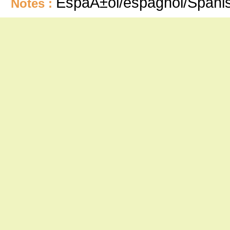
EspaÃ±ol/espagnol/Spani
Notes :