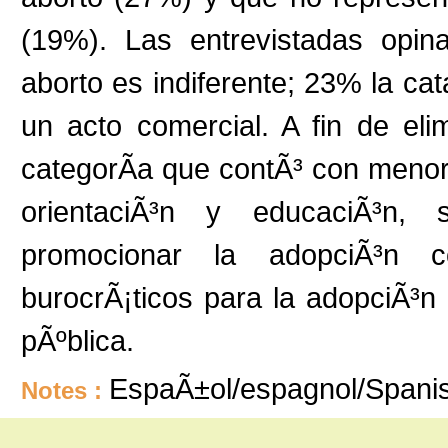
(19%). Las entrevistadas opin
aborto es indiferente; 23% la ca
un acto comercial. A fin de eli
categorÃ­a que contÃ³ con menor
orientaciÃ³n y educaciÃ³n, s
promocionar la adopciÃ³n co
burocrÃ¡ticos para la adopciÃ³n 
pÃºblica.
EspaÃ±ol/espagnol/Spani
Notes :