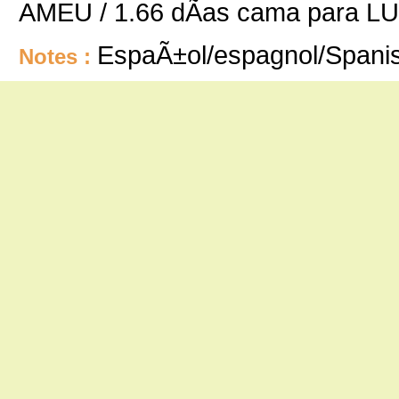
AMEU / 1.66 dÃ­as cama para LUI
EspaÃ±ol/espagnol/Spani
Notes :