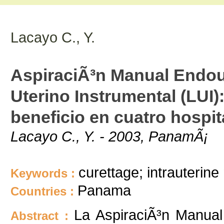
Lacayo C., Y.
AspiraciÃ³n Manual Endou
Uterino Instrumental (LUI)
beneficio en cuatro hospi
Lacayo C., Y. - 2003, PanamÃ¡
curettage; intrauterin
Keywords :
Panama
Countries :
La AspiraciÃ³n Manua
Abstract :