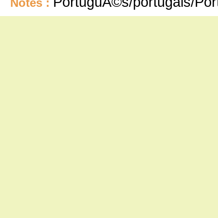
PortuguÃ©s/portugais/Po
Notes :