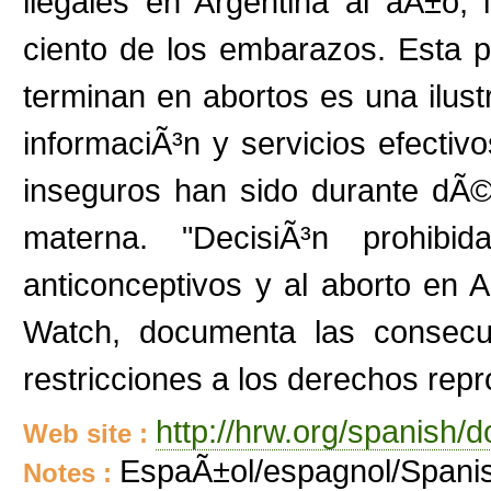
ilegales en Argentina al aÃ±o,
ciento de los embarazos. Esta 
terminan en abortos es una ilustr
informaciÃ³n y servicios efectivo
inseguros han sido durante dÃ©
materna. "DecisiÃ³n prohib
anticonceptivos y al aborto en 
Watch, documenta las consecue
restricciones a los derechos repr
http://hrw.org/spanish
Web site :
EspaÃ±ol/espagnol/Spani
Notes :