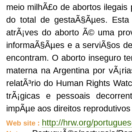
meio milhÃ£o de abortos ilegais
do total de gestaÃ§Ãµes. Esta 
atrÃ¡ves do aborto Ã© uma pro
informaÃ§Ãµes e a serviÃ§os de
encontram. O aborto inseguro te
materna na Argentina por vÃ¡r
relatÃ³rio do Human Rights Wa
trÃ¡gicas e pessoais decorren
impÃµe aos direitos reprodutivos
http://hrw.org/portugu
Web site :