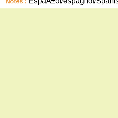
EspaÃ±ol/espagnol/Spani
Notes :