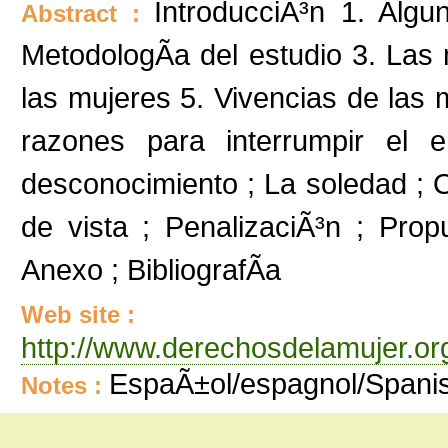
IntroducciÃ³n 1. Alg
Abstract :
MetodologÃ­a del estudio 3. Las 
las mujeres 5. Vivencias de las 
razones para interrumpir el 
desconocimiento ; La soledad ; O
de vista ; PenalizaciÃ³n ; Pro
Anexo ; BibliografÃ­a
Web site :
http://www.derechosdelamujer.
EspaÃ±ol/espagnol/Spani
Notes :