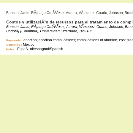
Benson, Janie; RÃ¡bago OrdÃ³Ã±ez, Aurora; VÃ¡squez, Cuarto; Johnson, Broo
Costos y utilizaciÃ³n de recursos para el tratamiento de com
Benson, Janie; RÃ¡bago OrdÃ³Ã±ez, Aurora; VÃ¡squez, Cuarto; Johnson, Brooke 
BogotÃ¡ (Colombia), Universidad Externado, 105-106
abortion; abortion complications; complications of abortion; cost; tr
Keywords :
Mexico
Countries :
EspaÃ±ol/espagnol/Spanish
Notes :