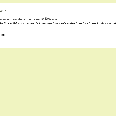
ke R.
plicaciones de aborto en MÃ©xico
R. - 2004 - Encuentro de Investigadores sobre aborto inducido en AmÃ©rica Latin
eatment