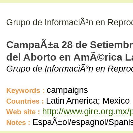
Grupo de InformaciÃ³n en Repro
CampaÃ±a 28 de Setiembre
del Aborto en AmÃ©rica La
Grupo de InformaciÃ³n en Reprod
campaigns
Keywords :
Latin America; Mexico
Countries :
http://www.gire.org.mx/
Web site :
EspaÃ±ol/espagnol/Spani
Notes :