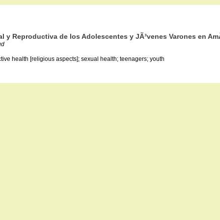
ual y Reproductiva de los Adolescentes y JÃ³venes Varones en Am
ud
ve health [religious aspects]; sexual health; teenagers; youth