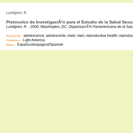
Lundgren, R.
Protocolos de InvestigaciÃ³n para el Estudio de la Salud Sex
Lundgren, R. - 2000, Washington, DC, OrganizaciÃ³n Panamericana de la Sal
adolescence; adolescents; male; men; reproductive health; reproducti
Keywords :
Latin America
Countries :
EspaÃ±ol/espagnol/Spanish
Notes :