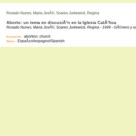
Rosado Nunes, Maria JosÃ©; Soares Jurkewick, Regina
Aborto: un tema en discusiÃ³n en la Iglesia CatÃ³lica
Rosado Nunes, Maria JosÃ©; Soares Jurkewick, Regina - 1999 - GÃ©nero y sal
abortion; church
Keywords :
EspaÃ±ol/espagnol/Spanish
Notes :