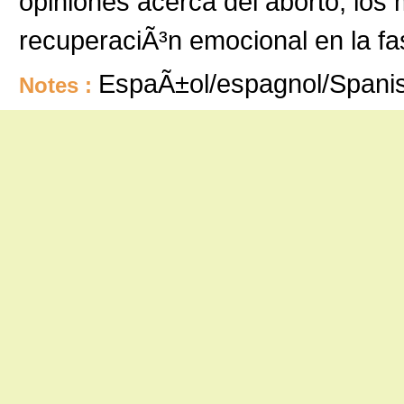
opiniones acerca del aborto, los 
recuperaciÃ³n emocional en la fa
EspaÃ±ol/espagnol/Spani
Notes :