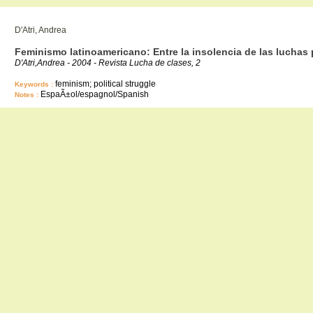
D'Atri, Andrea
Feminismo latinoamericano: Entre la insolencia de las luchas p
D'Atri,Andrea - 2004 - Revista Lucha de clases, 2
feminism; political struggle
Keywords :
EspaÃ±ol/espagnol/Spanish
Notes :