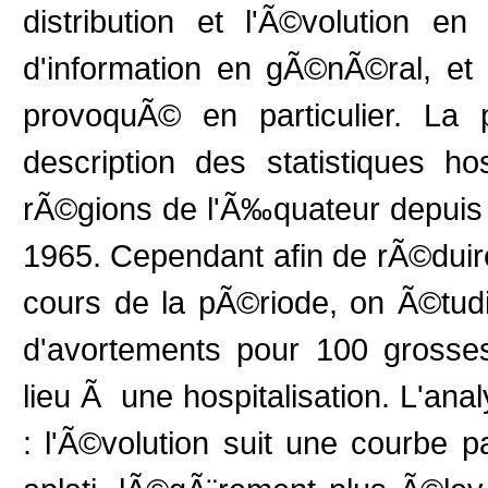
distribution et l'Ã©volution 
d'information en gÃ©nÃ©ral, et
provoquÃ© en particulier. La 
description des statistiques ho
rÃ©gions de l'Ã‰quateur depuis 
1965. Cependant afin de rÃ©duire
cours de la pÃ©riode, on Ã©tud
d'avortements pour 100 gross
lieu Ã une hospitalisation. L'ana
: l'Ã©volution suit une courbe