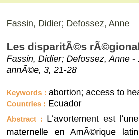
Fassin, Didier; Defossez, Anne
Les disparitÃ©s rÃ©gional
Fassin, Didier; Defossez, Anne 
annÃ©e, 3, 21-28
abortion; access to hea
Keywords :
Ecuador
Countries :
L'avortement est l'un
Abstract :
maternelle en AmÃ©rique lati