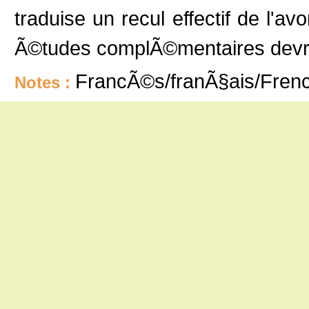
traduise un recul effectif de l'av
Ã©tudes complÃ©mentaires devron
FrancÃ©s/franÃ§ais/Fren
Notes :