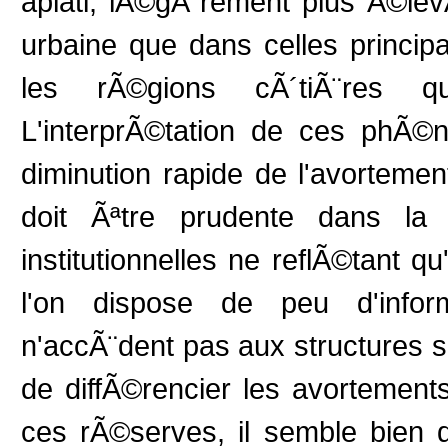
aplati, lÃ©gÃ¨rement plus Ã©l
urbaine que dans celles princip
les rÃ©gions cÃ´tiÃ¨res 
L'interprÃ©tation de ces phÃ©
diminution rapide de l'avorteme
doit Ãªtre prudente dans la
institutionnelles ne reflÃ©tant qu
l'on dispose de peu d'inform
n'accÃ¨dent pas aux structures sa
de diffÃ©rencier les avorteme
ces rÃ©serves, il semble bien