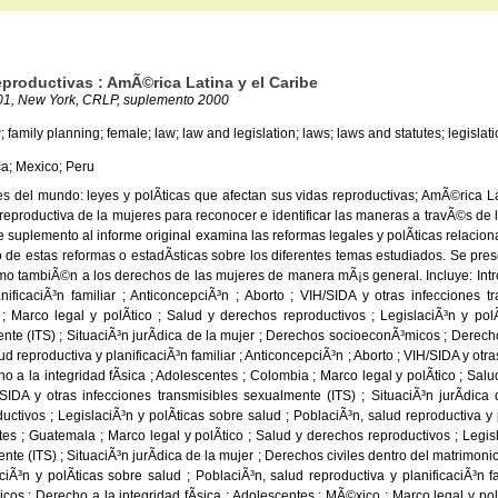
eproductivas : AmÃ©rica Latina y el Caribe
001, New York, CRLP, suplemento 2000
; family planning; female; law; law and legislation; laws; laws and statutes; legislat
ca; Mexico; Peru
res del mundo: leyes y polÃ­ticas que afectan sus vidas reproductivas; AmÃ©rica
da reproductiva de la mujeres para reconocer e identificar las maneras a travÃ©s de
e suplemento al informe original examina las reformas legales y polÃ­ticas relacio
de estas reformas o estadÃ­sticas sobre los diferentes temas estudiados. Se prese
mo tambiÃ©n a los derechos de las mujeres de manera mÃ¡s general. Incluye: Introdu
anificaciÃ³n familiar ; AnticoncepciÃ³n ; Aborto ; VIH/SIDA y otras infecciones 
; Marco legal y polÃ­tico ; Salud y derechos reproductivos ; LegislaciÃ³n y polÃ­
te (ITS) ; SituaciÃ³n jurÃ­dica de la mujer ; Derechos socioeconÃ³micos ; Derecho a 
d reproductiva y planificaciÃ³n familiar ; AnticoncepciÃ³n ; Aborto ; VIH/SIDA y otra
 la integridad fÃ­sica ; Adolescentes ; Colombia ; Marco legal y polÃ­tico ; Salud
H/SIDA y otras infecciones transmisibles sexualmente (ITS) ; SituaciÃ³n jurÃ­dic
ctivos ; LegislaciÃ³n y polÃ­ticas sobre salud ; PoblaciÃ³n, salud reproductiva y p
tes ; Guatemala ; Marco legal y polÃ­tico ; Salud y derechos reproductivos ; Legisl
ente (ITS) ; SituaciÃ³n jurÃ­dica de la mujer ; Derechos civiles dentro del matrimon
iÃ³n y polÃ­ticas sobre salud ; PoblaciÃ³n, salud reproductiva y planificaciÃ³n fa
os ; Derecho a la integridad fÃ­sica ; Adolescentes ; MÃ©xico ; Marco legal y polÃ­