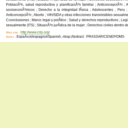
PoblaciÃ³n, salud reproductiva y planificaciÃ³n familiar ; AnticoncepciÃ³n ;
socioeconÃ³micos ; Derecho a la integridad fÃ­sica ; Adolescentes ; Peru ; 
AnticoncepciÃ³n ; Aborto ; VIH/SIDA y otras infecciones transmisibles sexualmen
Cconclusiones ; Marco legal y polÃ­tico ; Salud y derechos reproductivos ; Legis
sexualmente (ITS) ; SituaciÃ³n jurÃ­dica de la mujer ; Derechos civiles dentro d
http://www.crlp.org/
Web site :
EspaÃ±ol/espagnol/Spanish, nbsp;Abstract : PRASSAR/CENEP/OMS
Notes :