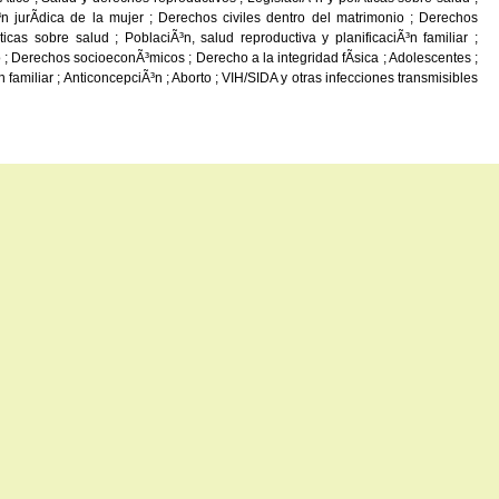
Ã³n jurÃ­dica de la mujer ; Derechos civiles dentro del matrimonio ; Derechos
icas sobre salud ; PoblaciÃ³n, salud reproductiva y planificaciÃ³n familiar ;
o ; Derechos socioeconÃ³micos ; Derecho a la integridad fÃ­sica ; Adolescentes ;
 familiar ; AnticoncepciÃ³n ; Aborto ; VIH/SIDA y otras infecciones transmisibles