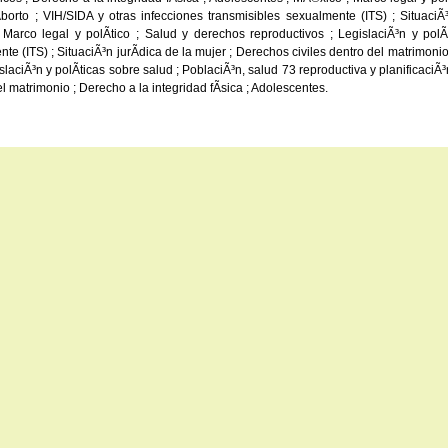
 Aborto ; VIH/SIDA y otras infecciones transmisibles sexualmente (ITS) ; Situaci
Marco legal y polÃ­tico ; Salud y derechos reproductivos ; LegislaciÃ³n y polÃ­t
te (ITS) ; SituaciÃ³n jurÃ­dica de la mujer ; Derechos civiles dentro del matrimoni
laciÃ³n y polÃ­ticas sobre salud ; PoblaciÃ³n, salud 73 reproductiva y planificaciÃ³n
el matrimonio ; Derecho a la integridad fÃ­sica ; Adolescentes.