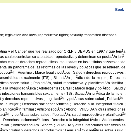
Book
ion; legislation and laws; reproductive rights; sexually transmitted diseases;
 Latina y el Caribe" que fue realizado por CRLP y DEMUS en 1997 y que tenÃ­a
 las cuales controlan su capacidad reproductiva y determinan su posiciÃ³n jurÃ­
nadas con los derechos reproductivos impulsadas en los distintos paÃ­ses desde
nta un panorama de las reformas de las leyes y polÃ­ticas que se refieren, de
cciÃ³n ; Agentina ; Marco legal y polÃ­tico ; Salud y derechos reproductivos ;
transmisibles sexualmente (ITS) ; SituaciÃ³n jurÃ­dica de la mujer ; Derechos
ticas sobre salud ; PoblaciÃ³n, salud reproductiva y planificaciÃ³n familiar ;
la integridad fÃ­sica ; Adolescentes ; Brasil ; Marco legal y polÃ­tico ; Salud y
s infecciones transmisibles sexualmente (ITS) ; SituaciÃ³n jurÃ­dica de la mujer ;
 y derechos reproductivos ; LegislaciÃ³n y polÃ­ticas sobre salud ; PoblaciÃ³n,
a de la mujer ; Derechos socioeconÃ³micos ; Derecho a la integridad fÃ­sica ;
lanificaciÃ³n familiar ; AnticoncepciÃ³n ; Aborto ; VIH/SIDA y otras infecciones
aciÃ³n y polÃ­ticas sobre salud ; PoblaciÃ³n, salud reproductiva y planificaciÃ³
io ; Derechos socioeconÃ³micos ; Derecho a la integridad fÃ­sica ; Adolescentes ;
miliar ; AnticoncepciÃ³n ; Aborto ; VIH/SIDA y otras infecciones transmisibles
tico ; Salud y derechos reproductivos ; LegislaciÃ³n y polÃ­ticas sobre salud ;