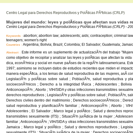
Centro Legal para Derechos Reproductivos y PolÃ­ticas PÃºblicas (CRLP)
Mujeres del mundo: leyes y polÃ­ticas que afectan sus vidas r
Centro Legal para Derechos Reproductivos y PolÃ­ticas PÃºblicas (CRLP) - 2
abortion; abortion law; adolescents; aids; contraception; criminal law
Keywords :
teenagers; women's right
Argentina; Bolivia; Brazil; Colombia; El Salvador; Guatemala; Jamai
Countries :
Este informe es un suplemento de actualizaciÃ³n del trabajo "Muje
Abstract :
como objetivo de recopilar y analizar las leyes y polÃ­ticas que afectan la vi
dica, econÃ³mica y social en nueve paÃ­ses de la regiÃ³n latinoamericana. Est
1997; asimismo se incluyen datos de estudios recientes que miden el impacto 
manera especÃ­fica, a los temas de salud reproductiva de las mujeres, asÃ­ co
LegislaciÃ³n y polÃ­ticas sobre salud ; PoblaciÃ³n, salud reproductiva y pl
socioeconÃ³micos ; Derecho a la integridad fÃ­sica ; Adolescentes ; Bolivia 
AnticoncepciÃ³n ; Aborto ; VIH/SIDA y otras infecciones transmisibles sexualmen
derechos reproductivos ; LegislaciÃ³n y polÃ­ticas sobre salud ; PoblaciÃ³n, salu
Derechos civiles dentro del matrimonio ; Derechos socioeconÃ³micos ; Derecho a
salud reproductiva y planificaciÃ³n familiar ; AnticoncepciÃ³n ; Aborto ; VI
Adolescentes ; El Salvador ; Marco legal y polÃ­tico ; Salud y derechos reprodu
transmisibles sexualmente (ITS) ; SituaciÃ³n jurÃ­dica de la mujer ; Adolescen
familiar ; AnticoncepciÃ³n ; VIH/SIDA y otras infecciones transmisibles sexualm
Jamaica ; Marco legal y polÃ­tico ; Salud y derechos reproductivos ; Legislac
sexualmente (ITS) ; SituaciÃ³n jurÃ­dica de la mujer ; Derechos socioeconÃ³mic