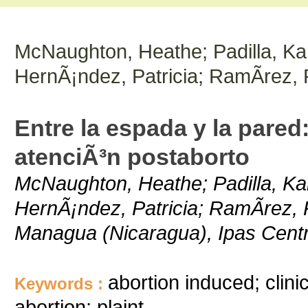
McNaughton, Heathe; Padilla, Kar
HernÃ¡ndez, Patricia; RamÃ­rez, P
Entre la espada y la pared:
atenciÃ³n postaborto
McNaughton, Heathe; Padilla, Kar
HernÃ¡ndez, Patricia; RamÃ­rez, 
Managua (Nicaragua), Ipas Cent
abortion induced; clini
Keywords :
abortion; plaint