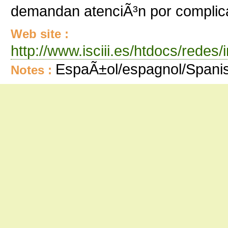
demandan atenciÃ³n por complica
Web site :
http://www.isciii.es/htdocs/redes
EspaÃ±ol/espagnol/Spani
Notes :